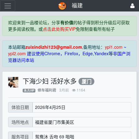
福建
欢迎来到一品楼论坛，分享
有价值
的帖子得到积分升级后可获取
更多阅读权限。或
点击此处购买VIP
免限制查看所有帖子
本站邮箱
zuixindizhi123@gmail.com
,备用地址：
ypl1.com
~
ypl2.com
建议使用Chrome，Firefox，Edge,Yandex等非国产浏
览器访问本站
下海少妇 活好水多
厦门
3月前
1164
修车福利君
永.久VIP
2026年4月25日
体验日期
福建省厦门市集美区
场所地点
鸳鸯沐 舌吻 69 啪啪
服务项目