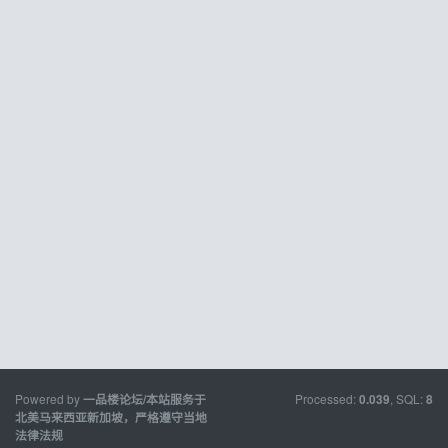
Powered by
Processed:
, SQL:
一品楼论坛/本站服务于
0.039
8
北美马来西亚新加坡，严格遵守当地
法律法规