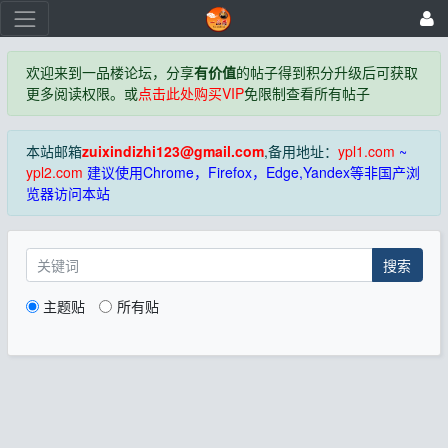
欢迎来到一品楼论坛，分享
有价值
的帖子得到积分升级后可获取
更多阅读权限。或
点击此处购买VIP
免限制查看所有帖子
本站邮箱
zuixindizhi123@gmail.com
,备用地址：
ypl1.com
~
ypl2.com
建议使用Chrome，Firefox，Edge,Yandex等非国产浏
览器访问本站
搜索
主题贴
所有贴