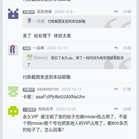
2023-12-6
25
楼
凯凯爸爸
月度VIP
一品楼
付款截图发送到本站邮箱
发了 给处理下 体验太差
2023-12-10
26
楼
一品楼
ADM
Zjdiaryzj
我买了永久vip，用了一段时间为啥突然给我取消
了
付款截图发送到本站邮箱
2023-12-17
27
楼
2428420120
月度VIP
卡密：aaaFzIPjrAbt22AXNaUhx
2023-12-29
28
楼
你的名字
一品会员
永久VIP 被注销了发的帖子也被mixian给占用了，不是
个例mixian那个号也把其他人的VIP占用了，都800多页
的帖子了，怎么回事？