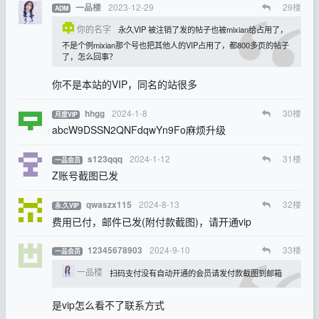
2023-12-29
29
楼
一品楼
ADM
你的名字
永久VIP 被注销了发的帖子也被mixian给占用了，
不是个例mixian那个号也把其他人的VIP占用了，都800多页的帖子
了，怎么回事？
你不是本站的VIP，同名的站很多
2024-1-8
30
楼
hhgg
月度VIP
abcW9DSSN2QNFdqwYn9Fo麻烦升级
2024-1-12
31
楼
s123qqq
一品会员
Z账号截图已发
2024-8-13
32
楼
qwaszx115
永.久VIP
费用已付，邮件已发(附付款截图)，请开通vip
2024-9-10
33
楼
12345678903
一品会员
一品楼
扫码支付没有自动开通的会员请发付款截图到邮箱
是vip怎么看不了联系方式