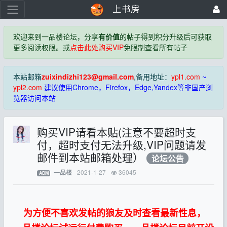
上书房
欢迎来到一品楼论坛，分享
有价值
的帖子得到积分升级后可获取
更多阅读权限。或
点击此处购买VIP
免限制查看所有帖子
本站邮箱
zuixindizhi123@gmail.com
,备用地址：
ypl1.com
~
ypl2.com
建议使用Chrome，Firefox，Edge,Yandex等非国产浏
览器访问本站
购买VIP请看本贴(注意不要超时支
付，超时支付无法升级,VIP问题请发
邮件到本站邮箱处理）
论坛公告
2021-1-27
36045
一品楼
ADM
为方便不喜欢发帖的狼友及时查看最新性息，