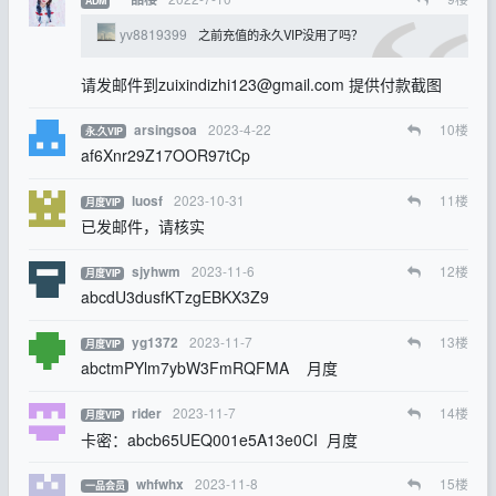
ADM
yv8819399
之前充值的永久VIP没用了吗？
请发邮件到
zuixindizhi123@gmail.com
提供付款截图
2023-4-22
10
楼
arsingsoa
永.久VIP
af6Xnr29Z17OOR97tCp
2023-10-31
11
楼
luosf
月度VIP
已发邮件，请核实
2023-11-6
12
楼
sjyhwm
月度VIP
abcdU3dusfKTzgEBKX3Z9
2023-11-7
13
楼
yg1372
月度VIP
abctmPYlm7ybW3FmRQFMA 月度
2023-11-7
14
楼
rider
月度VIP
卡密：abcb65UEQ001e5A13e0CI 月度
2023-11-8
15
楼
whfwhx
一品会员