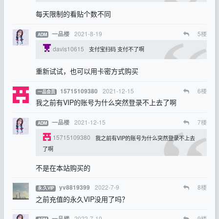
每天限制的看贴个数不同
2021-8-19
5
楼
一品楼
ADM
davis10615
支付宝扫码 支付不了啊
重新试试，也可以用卡密方式购买
2021-12-15
6
楼
15715109380
一品会员
我之前有VIP的账号为什么突然登录不上去了啊
2021-12-15
7
楼
一品楼
ADM
15715109380
我之前有VIP的账号为什么突然登录不上去
了啊
不是在本站购买的
2022-7-9
8
楼
yv8819399
永.久VIP
之前充值的永久VIP没用了吗？
2022-7-10
9
楼
一品楼