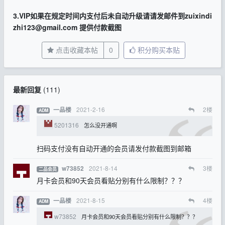
3.VIP如果在规定时间内支付后未自动升级请
请发邮件到
zuixindi
zhi123@gmail.com
提供付款截图
点击收藏本帖
0
积分购买本贴
最新回复
(
111
)
2021-2-16
2
楼
一品楼
ADM
5201316
怎么没开通啊
扫码支付没有自动开通的会员请发付款截图到邮箱
2021-8-14
3
楼
w73852
二品会员
月卡会员和90天会员看贴分别有什么限制？？？
2021-8-15
4
楼
一品楼
ADM
w73852
月卡会员和90天会员看贴分别有什么限制？？？