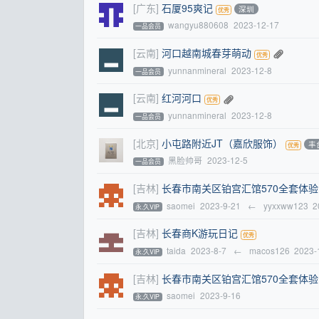
[广东]
石厦95爽记
深圳
wangyu880608
2023-12-17
一品会员
[云南]
河口越南城春芽萌动
yunnanmineral
2023-12-8
一品会员
[云南]
红河河口
yunnanmineral
2023-12-8
一品会员
[北京]
小屯路附近JT（嘉欣服饰）
丰
黑脸帅哥
2023-12-5
一品会员
[吉林]
长春市南关区铂宫汇馆570全套体验
saomei
2023-9-21
←
yyxxww123
2
永.久VIP
[吉林]
长春商K游玩日记
taida
2023-8-7
←
macos126
2023-
永.久VIP
[吉林]
长春市南关区铂宫汇馆570全套体验
saomei
2023-9-16
永.久VIP