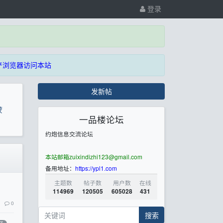
登录
等非国产浏览器访问本站
发新帖
蒙
一品楼论坛
约炮信息交流论坛
本站邮箱
zuixindizhi123@gmail.com
备用地址：
https://ypl1.com
主题数
帖子数
用户数
在线
114969
120505
605028
431
0
搜索