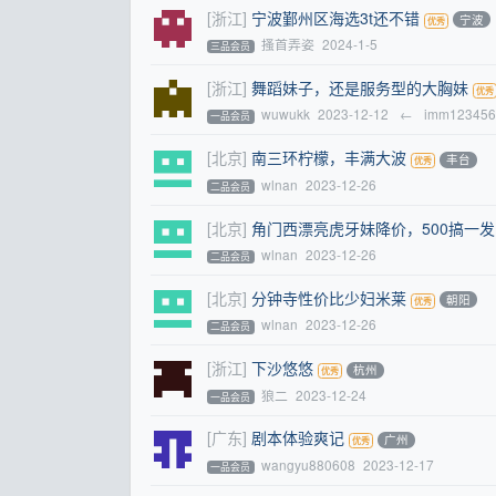
[浙江]
宁波鄞州区海选3t还不错
宁波
搔首弄姿
2024-1-5
三品会员
[浙江]
舞蹈妹子，还是服务型的大胸妹
wuwukk
2023-12-12
←
imm123456
一品会员
[北京]
南三环柠檬，丰满大波
丰台
wlnan
2023-12-26
二品会员
[北京]
角门西漂亮虎牙妹降价，500搞一发
wlnan
2023-12-26
二品会员
[北京]
分钟寺性价比少妇米莱
朝阳
wlnan
2023-12-26
二品会员
[浙江]
下沙悠悠
杭州
狼二
2023-12-24
一品会员
[广东]
剧本体验爽记
广州
wangyu880608
2023-12-17
一品会员