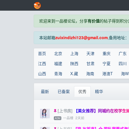
欢迎来到一品楼论坛，分享
有价值
的帖子得到积分
本站邮箱
zuixindizhi123@gmail.com
,备用地址：
首页
北京
上海
天津
重庆
广东
江西
福建
陕西
甘肃
宁夏
四川
山西
青海
X.藏
海南
港澳T
海W
最新
已备案
优秀
精华
[上书房]
【美女推荐】同城约在校学生妹 
一品楼
2天前
ADM
[上书房]
【狼.友首选】全.国私密莞式海选水磨