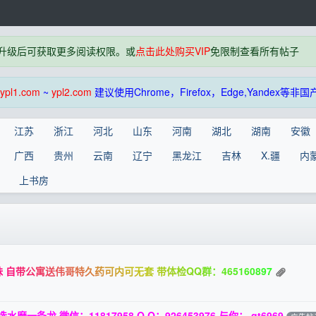
升级后可获取更多阅读权限。或
点击此处购买VIP
免限制查看所有帖子
ypl1.com
~
ypl2.com
建议使用Chrome，Firefox，Edge,Yandex
江苏
浙江
河北
山东
河南
湖北
湖南
安徽
广西
贵州
云南
辽宁
黑龙江
吉林
X.疆
内
上书房
自带公寓送伟哥特久药可内可无套 带体检QQ群：465160897
一条龙 微信：11817958 Q.Q：926453976 与你： qt6969