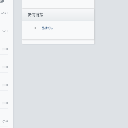
子
21
友情链接
一品楼论坛
1
0
0
0
0
0