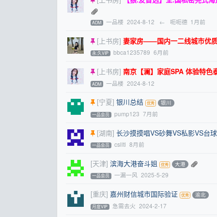
一品楼
2024-8-12
←
呃呃德
1月前
ADM
[上书房]
妻家房——国内一二线城市优
bbca1235789
6月前
永.久VIP
[上书房]
南京【澜】家庭SPA 体验特色泰国抓龙
一品楼
2024-8-12
ADM
[宁夏]
银川总结
银川
pump123
7月前
一品会员
[湖南]
长沙摸摸唱VS砂舞VS私影VS台
cslltl
8月前
一品会员
[天津]
滨海大港奋斗姐
大港
一漏一风
2025-5-29
一品会员
[重庆]
嘉州财信城市国际验证
渝北
急需去火
2024-2-17
月度VIP