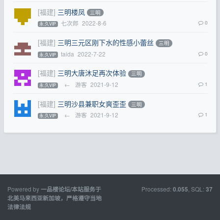
[福建]
三明楼凤
三明
七次郎
2022-8-6
0
永.久VIP
[福建]
三明三元区刚下水的性感小蕾丝
三明
taida
2022-7-22
0
永.久VIP
[福建]
三明大唐沐足再次体验
三明
←
游客
2021-9-12
1
永.久VIP
[福建]
三明沙县兼职女爽歪歪
三明
←
游客
2021-9-12
1
永.久VIP
Powered by
Processed:
, SQL:
一品楼论坛/本站服务于
0.055
37
北美马来西亚新加坡，严格遵守当地
法律法规