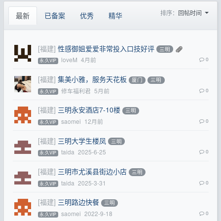
排序：
回帖时间
最新
已备案
优秀
精华
[福建]
性感御姐爱爱非常投入口技好评
三明
loveM
4月前
0
永.久VIP
[福建]
集美小雅，服务天花板
厦门
三明
修车福利君
5月前
0
永.久VIP
[福建]
三明永安酒店7-10楼
三明
saomei
12月前
0
永.久VIP
[福建]
三明大学生楼凤
三明
taida
2025-6-25
0
永.久VIP
[福建]
三明市尤溪县街边小店
三明
taida
2025-3-31
0
永.久VIP
[福建]
三明路边快餐
三明
saomei
2022-9-18
0
永.久VIP