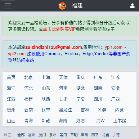
福建
欢迎来到一品楼论坛，分享
有价值
的帖子得到积分升级后可获取
更多阅读权限。或
点击此处购买VIP
免限制查看所有帖子
本站邮箱
zuixindizhi123@gmail.com
,备用地址：
ypl1.com
~
ypl2.com
建议使用Chrome，Firefox，Edge,Yandex等非国产浏
览器访问本站
首页
北京
上海
天津
重庆
广东
江苏
浙江
河北
山东
河南
湖北
湖南
安徽
江西
福建
陕西
甘肃
宁夏
四川
广西
贵州
云南
辽宁
黑龙江
吉林
X.疆
内蒙
山西
青海
X.藏
海南
港澳T
海W
上书房
城区：
全部
福州
厦门
泉州
莆田
漳州
南平
龙岩
宁德
三明